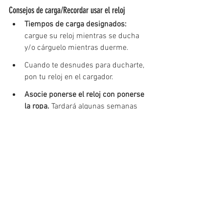
Consejos de carga/Recordar usar el reloj
Tiempos de carga designados:
cargue su reloj mientras se ducha 
y/o cárguelo mientras duerme.
Cuando te desnudes para ducharte, 
pon tu reloj en el cargador. 
Asocie ponerse el reloj con ponerse 
la ropa.
 Tardará algunas semanas 
en incorporar el ponerse el reloj a 
su rutina para vestirse. ¡Siga así! 
¡Puedes hacerlo! 
Cómo agregar ponerse el reloj a su 
rutina:
Escribe una nota ("ponte en 
guardia") y déjala junto al 
cargador de tu reloj. Cuando 
coloque su reloj en el cargador, 