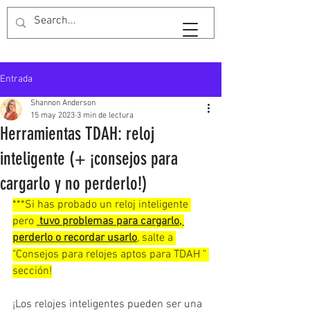
GuardarTiempoShan
Entrada
Shannon Anderson
15 may 2023
3 min de lectura
Herramientas TDAH: reloj
inteligente (+ ¡consejos para
cargarlo y no perderlo!)
***Si has probado un reloj inteligente 
pero 
tuvo problemas para cargarlo, 
perderlo o recordar usarlo
, salte a 
"Consejos para relojes aptos para TDAH " 
sección!
¡Los relojes inteligentes pueden ser una 